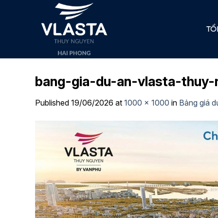
Skip
to
TỔ
content
bang-gia-du-an-vlasta-thuy
Published
19/06/2026
at
1000 × 1000
in
Bảng giá d