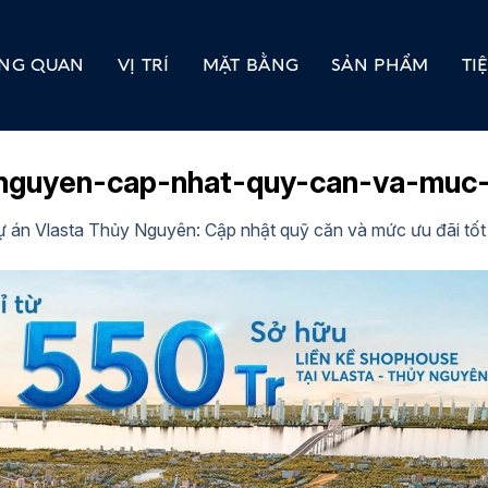
NG QUAN
VỊ TRÍ
MẶT BẰNG
SẢN PHẨM
TI
-nguyen-cap-nhat-quy-can-va-muc-
ự án Vlasta Thủy Nguyên: Cập nhật quỹ căn và mức ưu đãi tố