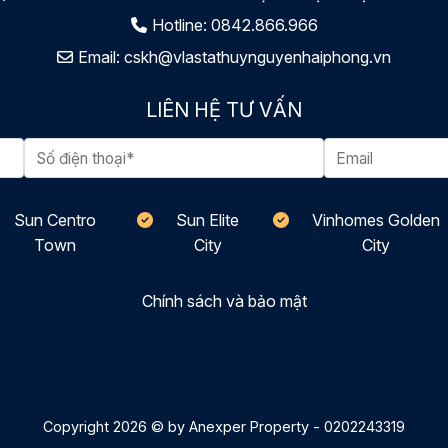
Hotline:
0842.866.966
Email:
cskh@vlastathuynguyenhaiphong.vn
LIÊN HỆ TƯ VẤN
Sun Centro
Sun Elite
Vinhomes Golden
Town
City
City
Chính sách và bảo mật
Copyright 2026 © by Anexper Property - 0202243319