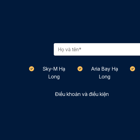
Sky-M Hạ
Aria Bay Hạ
Long
Long
Điều khoản và điều kiện
Thiết kế bởi:
Maxweb.vn