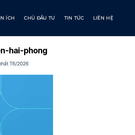
ỆN ÍCH
CHỦ ĐẦU TƯ
TIN TỨC
LIÊN HỆ
en-hai-phong
 nhất T6/2026