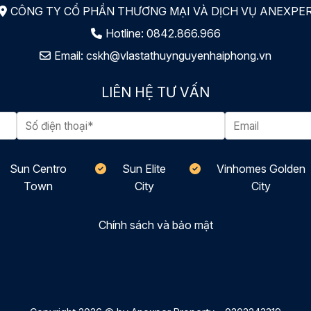
CÔNG TY CỔ PHẦN THƯƠNG MẠI VÀ DỊCH VỤ ANEXPE
Hotline:
0842.866.966
Email:
cskh@vlastathuynguyenhaiphong.vn
LIÊN HỆ TƯ VẤN
Sun Centro
Sun Elite
Vinhomes Golden
Town
City
City
Chính sách và bảo mật