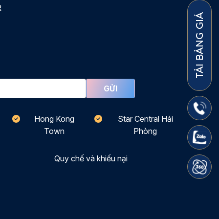
R
TẢI BẢNG GIÁ
Hong Kong
Star Central Hải
Town
Phòng
Quy chế và khiếu nại