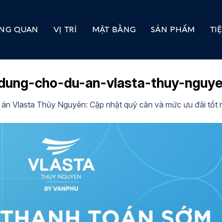
NG QUAN
VỊ TRÍ
MẶT BẰNG
SẢN PHẨM
TI
dung-cho-du-an-vlasta-thuy-nguy
 án Vlasta Thủy Nguyên: Cập nhật quỹ căn và mức ưu đãi tốt