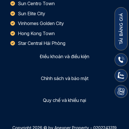
Sun Centro Town
Sun Elite City
TẢI BẢNG GIÁ
Vinhomes Golden City
Hong Kong Town
Star Central Hải Phòng
Điều khoản và điều kiện
Chính sách và bảo mật
Quy chế và khiếu nại
Copyright 2026 © by Anexper Property - 0202243319