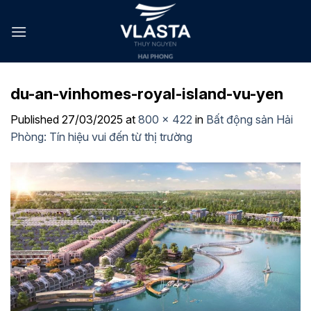
Skip
to
content
du-an-vinhomes-royal-island-vu-yen
Published
27/03/2025
at
800 × 422
in
Bất động sản Hải
Phòng: Tín hiệu vui đến từ thị trường