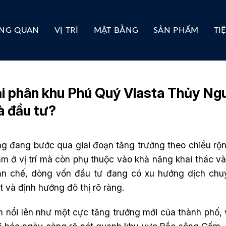
NG QUAN
VỊ TRÍ
MẶT BẰNG
SẢN PHẨM
TI
i phân khu Phú Quý Vlasta Thủy Ngu
à đầu tư?
ng đang bước qua giai đoạn tăng trưởng theo chiều rộn
 nằm ở vị trí mà còn phụ thuộc vào khả năng khai thác v
ạn chế, dòng vốn đầu tư đang có xu hướng dịch ch
 và định hướng đô thị rõ ràng.
nổi lên như một cực tăng trưởng mới của thành phố, v