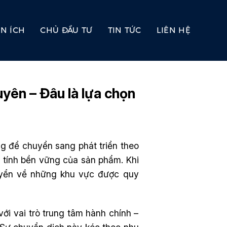
ỆN ÍCH
CHỦ ĐẦU TƯ
TIN TỨC
LIÊN HỆ
yên – Đâu là lựa chọn
g để chuyển sang phát triển theo
à tính bền vững của sản phẩm. Khi
uyển về những khu vực được quy
ới vai trò trung tâm hành chính –