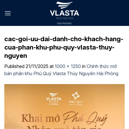
Skip
to
content
cac-goi-uu-dai-danh-cho-khach-hang-
cua-phan-khu-phu-quy-vlasta-thuy-
nguyen
Published
21/11/2025
at
1000 × 1250
in
Chính thức mở
bán phân khu Phú Quý Vlasta Thủy Nguyên Hải Phòng