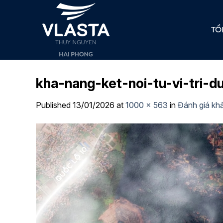
Skip
to
TỔ
content
kha-nang-ket-noi-tu-vi-tri-
Published
13/01/2026
at
1000 × 563
in
Đánh giá khả