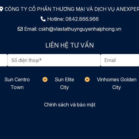
CÔNG TY CỔ PHẦN THƯƠNG MẠI VÀ DỊCH VỤ ANEXPE
Hotline:
0842.866.966
Email:
cskh@vlastathuynguyenhaiphong.vn
LIÊN HỆ TƯ VẤN
Sun Centro
Sun Elite
Vinhomes Golden
Town
City
City
Chính sách và bảo mật