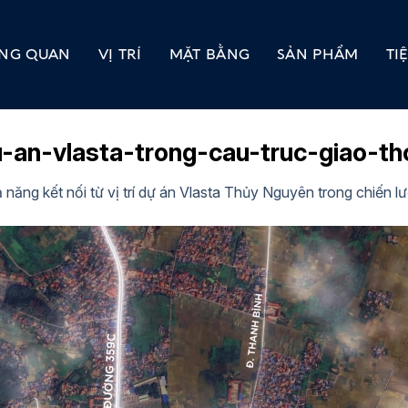
NG QUAN
VỊ TRÍ
MẶT BẰNG
SẢN PHẨM
TI
du-an-vlasta-trong-cau-truc-giao-t
 năng kết nối từ vị trí dự án Vlasta Thủy Nguyên trong chiến l