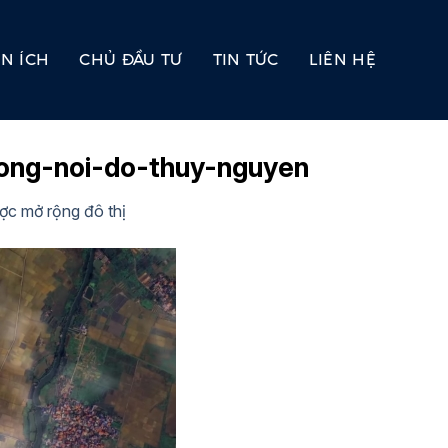
ỆN ÍCH
CHỦ ĐẦU TƯ
TIN TỨC
LIÊN HỆ
hong-noi-do-thuy-nguyen
ược mở rộng đô thị