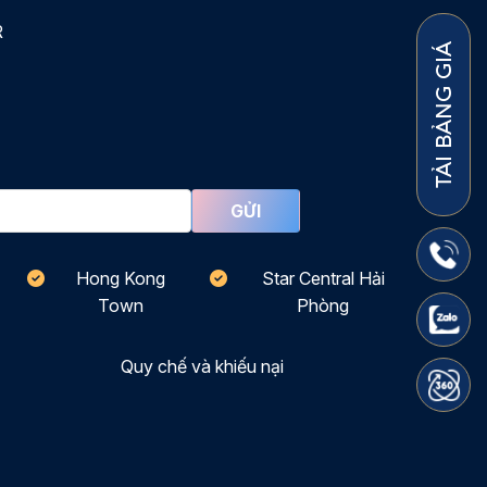
R
TẢI BẢNG GIÁ
Hong Kong
Star Central Hải
Town
Phòng
Quy chế và khiếu nại