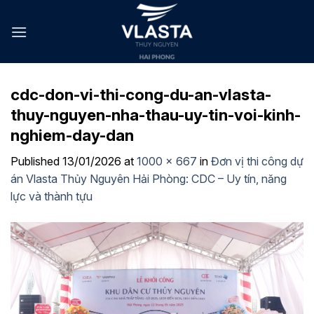
Skip
to
content
cdc-don-vi-thi-cong-du-an-vlasta-
thuy-nguyen-nha-thau-uy-tin-voi-kinh-
nghiem-day-dan
Published
13/01/2026
at
1000 × 667
in
Đơn vị thi công dự
án Vlasta Thủy Nguyên Hải Phòng: CDC – Uy tín, năng
lực và thành tựu