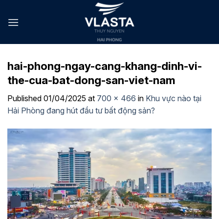
Skip
to
content
hai-phong-ngay-cang-khang-dinh-vi-
the-cua-bat-dong-san-viet-nam
Published
01/04/2025
at
700 × 466
in
Khu vực nào tại
Hải Phòng đang hút đầu tư bất động sản?