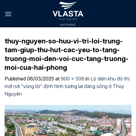
Skip
to
content
thuy-nguyen-so-huu-vi-tri-loi-trung-
tam-giup-thu-hut-cac-yeu-to-tang-
truong-moi-den-voi-cuc-tang-truong-
moi-cua-hai-phong
Published
06/03/2025
at
900 × 506
in
Lộ diện khu đô thị
mới nơi “vùng lõi” định hình tương lai đáng sống ở Thủy
Nguyên