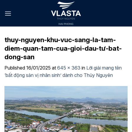
Skip
to
content
thuy-nguyen-khu-vuc-sang-la-tam-
diem-quan-tam-cua-gioi-dau-tư-bat-
dong-san
Published
16/01/2025
at
645 × 363
in
Lời giải mang tên
‘bất động sản vị nhân sinh’ dành cho Thủy Nguyên