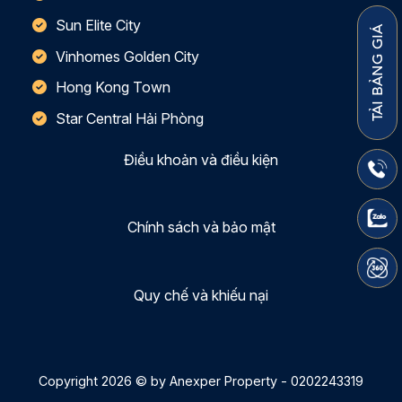
Sun Elite City
TẢI BẢNG GIÁ
Vinhomes Golden City
Hong Kong Town
Star Central Hải Phòng
Điều khoản và điều kiện
Chính sách và bảo mật
Quy chế và khiếu nại
Copyright 2026 © by Anexper Property - 0202243319
Thiết kế bởi:
Maxweb.vn