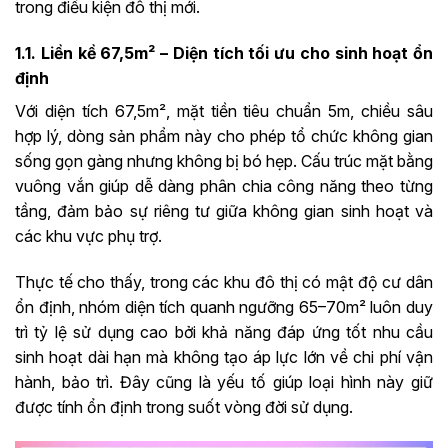
trong điều kiện đô thị mới.
1.1. Liền kề 67,5m² – Diện tích tối ưu cho sinh hoạt ổn
định
Với diện tích 67,5m², mặt tiền tiêu chuẩn 5m, chiều sâu
hợp lý, dòng sản phẩm này cho phép tổ chức không gian
sống gọn gàng nhưng không bị bó hẹp. Cấu trúc mặt bằng
vuông vắn giúp dễ dàng phân chia công năng theo từng
tầng, đảm bảo sự riêng tư giữa không gian sinh hoạt và
các khu vực phụ trợ.
Thực tế cho thấy, trong các khu đô thị có mật độ cư dân
ổn định, nhóm diện tích quanh ngưỡng 65–70m² luôn duy
trì tỷ lệ sử dụng cao bởi khả năng đáp ứng tốt nhu cầu
sinh hoạt dài hạn mà không tạo áp lực lớn về chi phí vận
hành, bảo trì. Đây cũng là yếu tố giúp loại hình này giữ
được tính ổn định trong suốt vòng đời sử dụng.