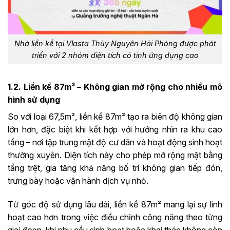
Nhà liền kề tại Vlasta Thủy Nguyên Hải Phòng được phát
triển với 2 nhóm diện tích có tính ứng dụng cao
1.2. Liền kề 87m² – Không gian mở rộng cho nhiều mô
hình sử dụng
So với loại 67,5m², liền kề 87m² tạo ra biên độ không gian
lớn hơn, đặc biệt khi kết hợp với hướng nhìn ra khu cao
tầng – nơi tập trung mật độ cư dân và hoạt động sinh hoạt
thường xuyên. Diện tích này cho phép mở rộng mặt bằng
tầng trệt, gia tăng khả năng bố trí không gian tiếp đón,
trưng bày hoặc vận hành dịch vụ nhỏ.
Từ góc độ sử dụng lâu dài, liền kề 87m² mang lại sự linh
hoạt cao hơn trong việc điều chỉnh công năng theo từng
giai đoạn, khi nhu cầu sinh hoạt hoặc khai thác không còn