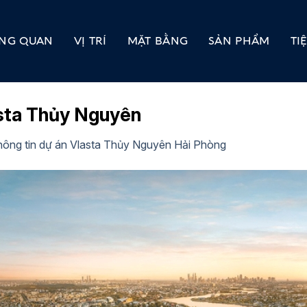
NG QUAN
VỊ TRÍ
MẶT BẰNG
SẢN PHẨM
TI
asta Thủy Nguyên
hông tin dự án Vlasta Thủy Nguyên Hải Phòng