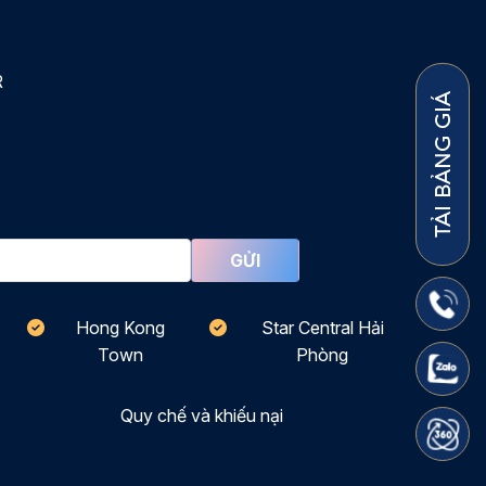
R
TẢI BẢNG GIÁ
Hong Kong
Star Central Hải
Town
Phòng
Quy chế và khiếu nại