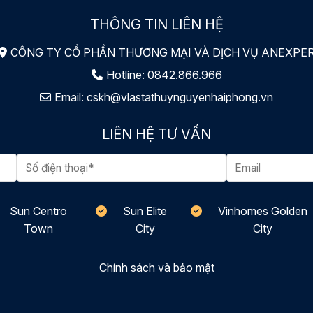
THÔNG TIN LIÊN HỆ
CÔNG TY CỔ PHẦN THƯƠNG MẠI VÀ DỊCH VỤ ANEXPE
Hotline:
0842.866.966
Email:
cskh@vlastathuynguyenhaiphong.vn
LIÊN HỆ TƯ VẤN
Sun Centro
Sun Elite
Vinhomes Golden
Town
City
City
Chính sách và bảo mật