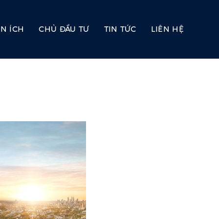
ỆN ÍCH
CHỦ ĐẦU TƯ
TIN TỨC
LIÊN HỆ