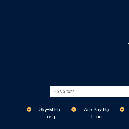
Sky-M Hạ
Aria Bay Hạ
Long
Long