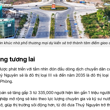
n khúc nhà phố thương mại dự kiến sẽ trở thành tâm điểm giao 
ng tương lai
ược phát triển với tầm nhìn đón đầu dòng dịch chuyển dân cư
guyên sẽ là đô thị loại III và đến năm 2035 là đô thị loại I
i Phòng.
n sẽ tăng gấp 3 từ 335,000 người hiện lên gần 1 triệu ngư
iệp mở rộng sẽ kéo theo lực lượng chuyên gia và kỹ sư nước
ở, giúp thị trường sôi động hơn, từ đó đưa Thuỷ Nguyên trở t