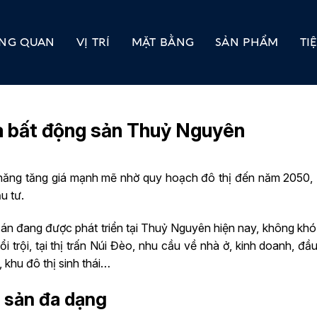
NG QUAN
VỊ TRÍ
MẶT BẰNG
SẢN PHẨM
TI
ủa bất động sản Thuỷ Nguyên
 năng tăng giá mạnh mẽ nhờ quy hoạch đô thị đến năm 2050,
u tư.
án đang được phát triển tại Thuỷ Nguyên hiện nay, không khó
 trội, tại thị trấn Núi Đèo, nhu cầu về nhà ở, kinh doanh, 
, khu đô thị sinh thái…
 sản đa dạng