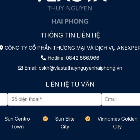
THÔNG TIN LIÊN HỆ
CÔNG TY CỔ PHẦN THƯƠNG MẠI VÀ DỊCH VỤ ANEXPE
Hotline:
0842.866.966
Email:
cskh@vlastathuynguyenhaiphong.vn
LIÊN HỆ TƯ VẤN
Sun Centro
Sun Elite
Vinhomes Golden
Town
City
City