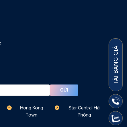
R
TẢI BẢNG GIÁ
Hong Kong
Star Central Hải
Town
Phòng