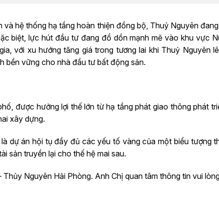
m và hệ thống hạ tầng hoàn thiện đồng bộ, Thuỷ Nguyên đang 
ặc biệt, lực hút đầu tư đang đổ dồn mạnh mẽ vào khu vực Núi 
, với xu hướng tăng giá trong tương lai khi Thuỷ Nguyên lê
ch bền vững cho nhà đầu tư bất động sản.
h phố, được hưởng lợi thế lớn từ hạ tầng phát giao thông phát t
hai xây dựng.
là dự án hội tụ đầy đủ các yếu tố vàng của một biểu tượng t
i sản truyền lại cho thế hệ mai sau.
a – Thủy Nguyên Hải Phòng. Anh Chị quan tâm thông tin vui lòn