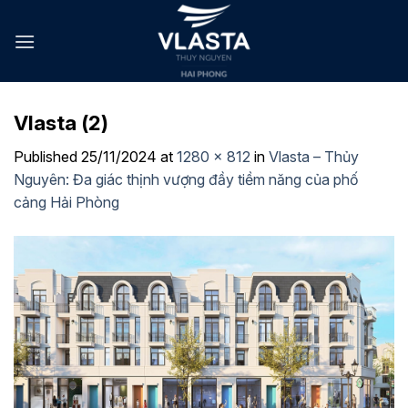
Skip
to
content
Vlasta (2)
Published
25/11/2024
at
1280 × 812
in
Vlasta – Thủy
Nguyên: Đa giác thịnh vượng đầy tiềm năng của phố
cảng Hải Phòng