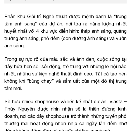
Phân khu Giải trí Nghệ thuật được mệnh danh là “trung
tâm ánh sáng” của dự án, nơi tỏa ra năng lượng nhiệt
huyết nhất với 4 khu vực điển hình: tháp ánh sáng, quảng
trường ánh sáng, phố đêm (con đường ánh sáng) và vườn
ánh sáng.
Trong sự rực rỡ của màu sắc và ánh đèn, cuộc sống tại
đây hứa hẹn sẽ sôi động, trẻ trung với những lễ hội náo
nhiệt, những sự kiện nghệ thuật đỉnh cao. Tất cả tạo nên
không khí “bùng cháy” và sầm uất của một đô thị trung
tâm mới.
Sở hữu nhiều shophouse và liền kề nhất dự án, Vlasta –
Thủy Nguyên được nhìn nhận sẽ là thiên đường kinh
doanh, nơi các dãy shophouse trở thành những tuyến phố
thương mại hoạt động nhộn nhịp cả ngày lẫn đêm nhờ
dòng khách đông đảo và có sức chi tiêu mạnh mẽ.