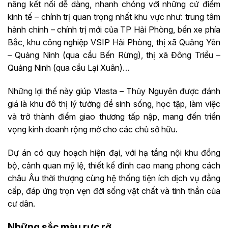
năng kết nối dễ dàng, nhanh chóng với những cứ điểm
kinh tế – chính trị quan trọng nhất khu vực như: trung tâm
hành chính – chính trị mới của TP Hải Phòng, bến xe phía
Bắc, khu công nghiệp VSIP Hải Phòng, thị xã Quảng Yên
– Quảng Ninh (qua cầu Bến Rừng), thị xã Đông Triều –
Quảng Ninh (qua cầu Lại Xuân)…
Những lợi thế này giúp Vlasta – Thủy Nguyên được đánh
giá là khu đô thị lý tưởng để sinh sống, học tập, làm việc
và trở thành điểm giao thương tấp nập, mang đến triển
vọng kinh doanh rộng mở cho các chủ sở hữu.
Dự án có quy hoạch hiện đại, với hạ tầng nội khu đồng
bộ, cảnh quan mỹ lệ, thiết kế đỉnh cao mang phong cách
châu Âu thời thượng cùng hệ thống tiện ích dịch vụ đẳng
cấp, đáp ứng trọn vẹn đời sống vật chất và tinh thần của
cư dân.
Những sắc màu rực rỡ