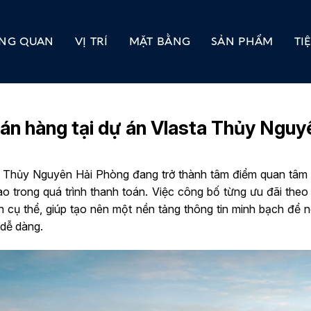
NG QUAN
VỊ TRÍ
MẶT BẰNG
SẢN PHẨM
TI
bán hàng tại dự án Vlasta Thủy Ngu
ta Thủy Nguyên Hải Phòng đang trở thành tâm điểm quan tâm 
 cao trong quá trình thanh toán. Việc công bố từng ưu đãi theo
ính cụ thể, giúp tạo nên một nền tảng thông tin minh bạch để
 dễ dàng.