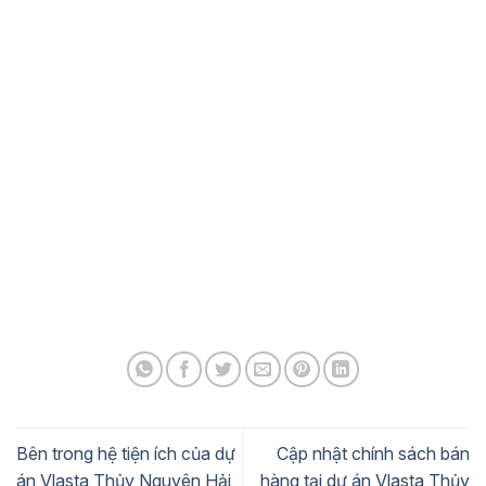
nhằm tạo nên sự hoàn chỉnh cho tổng thể đô thị. Sự đa
dạng về diện tích, công năng và vị trí bố trí giúp từng loại
hình phát huy đúng giá trị sử dụng vốn có, đồng thời đảm
bảo sự hài hòa giữa không gian ở, không gian sinh hoạt
cộng đồng và không gian thương mại.
Khi hệ thống sản phẩm vận hành đồng bộ, tổng thể đô thị
trở nên rõ ràng hơn về nhịp sống, chức năng và chất
lượng môi trường cư trú. Đây sẽ là nền tảng giúp người
đọc dễ dàng hình dung bức tranh tổng thể, cũng như hiểu
được bản chất từng loại hình và cách mà chủ đầu tư dự
án triển khai cấu trúc sản phẩm trong khu đô thị này.
Bên trong hệ tiện ích của dự
Cập nhật chính sách bán
án Vlasta Thủy Nguyên Hải
hàng tại dự án Vlasta Thủy