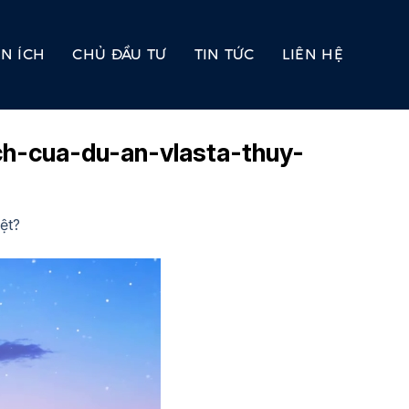
ỆN ÍCH
CHỦ ĐẦU TƯ
TIN TỨC
LIÊN HỆ
h-cua-du-an-vlasta-thuy-
ệt?