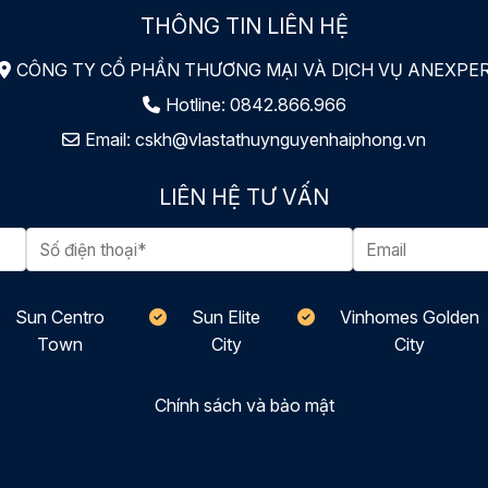
THÔNG TIN LIÊN HỆ
CÔNG TY CỔ PHẦN THƯƠNG MẠI VÀ DỊCH VỤ ANEXPE
Hotline:
0842.866.966
Email:
cskh@vlastathuynguyenhaiphong.vn
LIÊN HỆ TƯ VẤN
Sun Centro
Sun Elite
Vinhomes Golden
Town
City
City
Chính sách và bảo mật