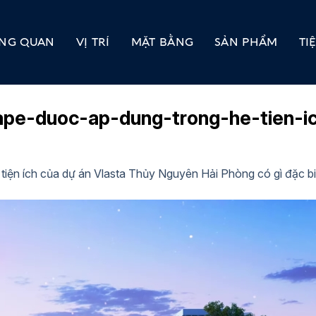
NG QUAN
VỊ TRÍ
MẶT BẰNG
SẢN PHẨM
TI
ape-duoc-ap-dung-trong-he-tien-ic
 tiện ích của dự án Vlasta Thủy Nguyên Hải Phòng có gì đặc bi