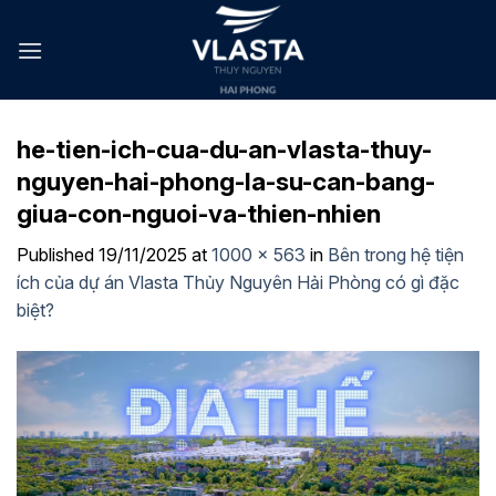
Skip
to
content
he-tien-ich-cua-du-an-vlasta-thuy-
nguyen-hai-phong-la-su-can-bang-
giua-con-nguoi-va-thien-nhien
Published
19/11/2025
at
1000 × 563
in
Bên trong hệ tiện
ích của dự án Vlasta Thủy Nguyên Hải Phòng có gì đặc
biệt?