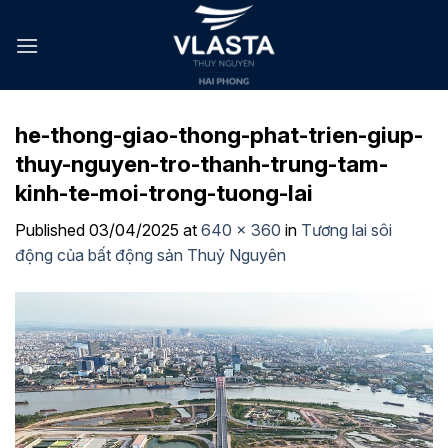
Skip
to
content
he-thong-giao-thong-phat-trien-giup-
thuy-nguyen-tro-thanh-trung-tam-
kinh-te-moi-trong-tuong-lai
Published
03/04/2025
at
640 × 360
in
Tương lai sôi
động của bất động sản Thuỷ Nguyên