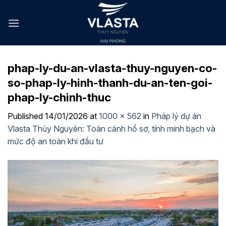
Skip
to
content
phap-ly-du-an-vlasta-thuy-nguyen-co-
so-phap-ly-hinh-thanh-du-an-ten-goi-
phap-ly-chinh-thuc
Published
14/01/2026
at
1000 × 562
in
Pháp lý dự án
Vlasta Thủy Nguyên: Toàn cảnh hồ sơ, tính minh bạch và
mức độ an toàn khi đầu tư