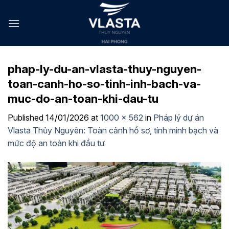
Skip
to
content
phap-ly-du-an-vlasta-thuy-nguyen-
toan-canh-ho-so-tinh-inh-bach-va-
muc-do-an-toan-khi-dau-tu
Published
14/01/2026
at
1000 × 562
in
Pháp lý dự án
Vlasta Thủy Nguyên: Toàn cảnh hồ sơ, tính minh bạch và
mức độ an toàn khi đầu tư